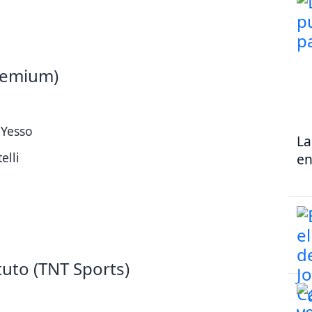
remium)
 Yesso
La
elli
en
tuto (TNT Sports)