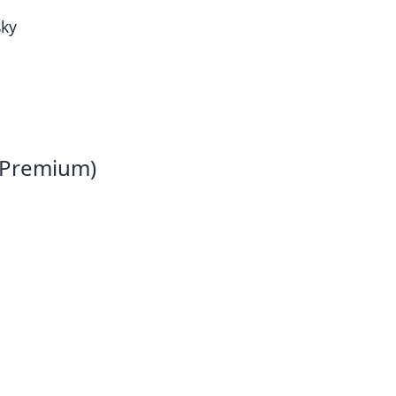
sky
N Premium)