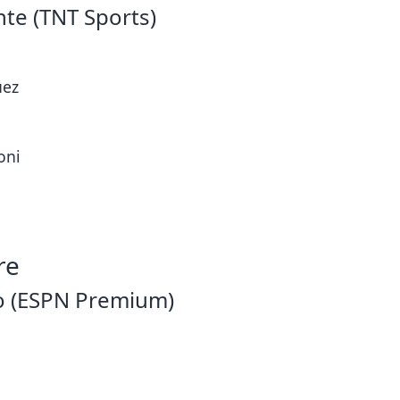
te (TNT Sports)
uez
oni
re
o (ESPN Premium)