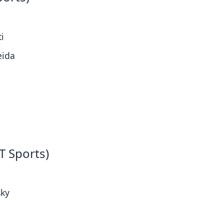
ti
eida
T Sports)
sky