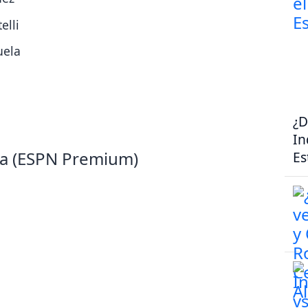
elli
uela
¿D
In
ba (ESPN Premium)
Es