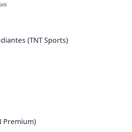
oni
udiantes (TNT Sports)
PN Premium)