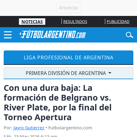
NOTICIAS
RESULTADOS
PUBLICIDAD
LIGA PROFESIONAL DE ARGENTINA
PRIMERA DIVISIÓN DE ARGENTINA
Con una dura baja: La
formación de Belgrano vs.
River Plate, por la final del
Torneo Apertura
Por:
Jayro Gutierrez
• Futbolargentino.com
Sáb, 23 May 2026 6:13 pm