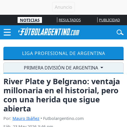
NOTICIAS
RESULTADOS
PUBLICIDAD
LIGA PROFESIONAL DE ARGENTINA
PRIMERA DIVISIÓN DE ARGENTINA
River Plate y Belgrano: ventaja
millonaria en el historial, pero
con una herida que sigue
abierta
Por:
Mauro Ibáñez
• Futbolargentino.com
Sáb, 23 May 2026 3:46 pm