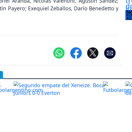
iel Aranda, Nicolás Valentini, Agustín Sández;
ín Payero; Exequiel Zeballos, Darío Benedetto y