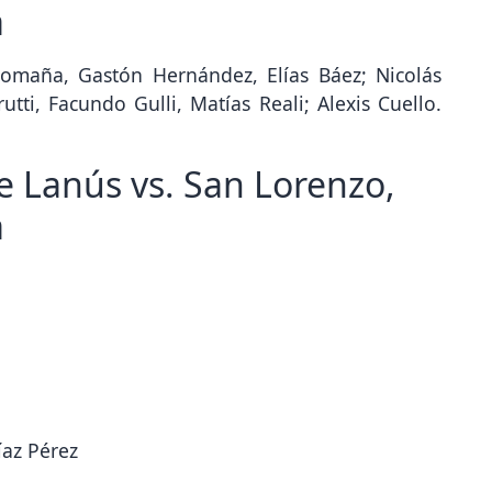
a
Romaña, Gastón Hernández, Elías Báez; Nicolás
rutti, Facundo Gulli, Matías Reali; Alexis Cuello.
e Lanús vs. San Lorenzo,
a
íaz Pérez