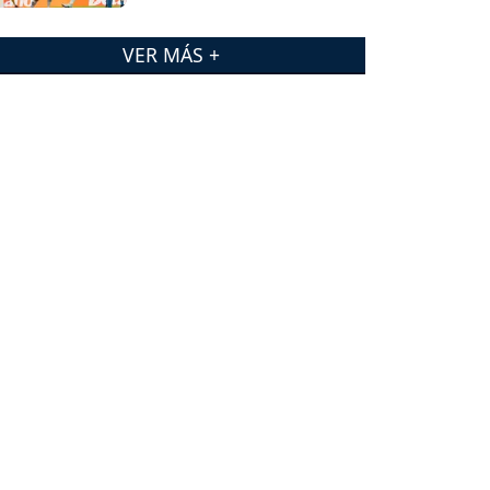
(RC)?
VER MÁS +