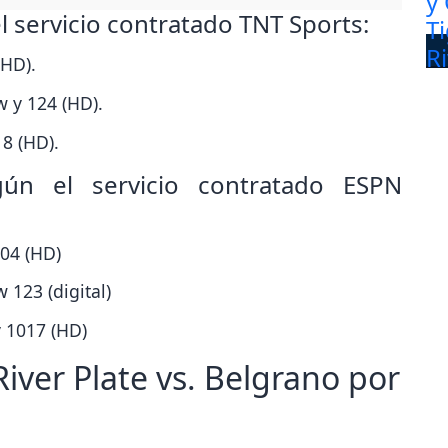
l servicio contratado TNT Sports:
(HD).
w y 124 (HD).
18 (HD).
gún el servicio contratado ESPN
604 (HD)
 123 (digital)
y 1017 (HD)
iver Plate vs. Belgrano por