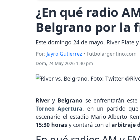
¿En qué radio AM
Belgrano por la 
Este domingo 24 de mayo, River Plate y 
Por:
Jayro Gutierrez
• Futbolargentino.com
Dom, 24 May 2026 1:40 pm
River
y
Belgrano
se enfrentarán est
Torneo Apertura
, en un partido que
escenario el estadio Mario Alberto Ke
15:30 horas
y contará con el
arbitraje 
En qué radios AM y FM 