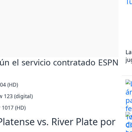
La
ju
gún el servicio contratado ESPN
604 (HD)
 123 (digital)
y 1017 (HD)
atense vs. River Plate por