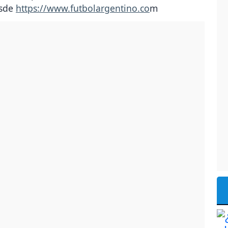
esde
https://www.futbolargentino.co
m