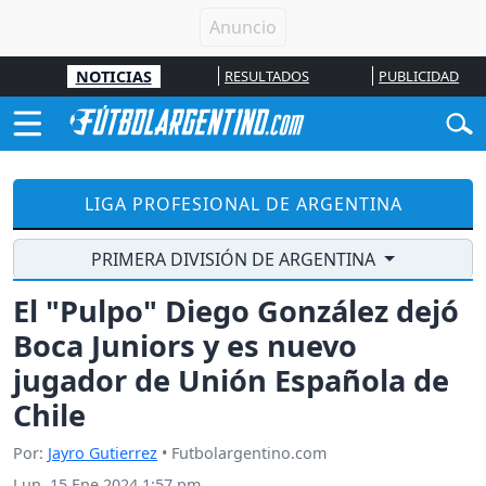
NOTICIAS
RESULTADOS
PUBLICIDAD
LIGA PROFESIONAL DE ARGENTINA
PRIMERA DIVISIÓN DE ARGENTINA
El "Pulpo" Diego González dejó
Boca Juniors y es nuevo
jugador de Unión Española de
Chile
Por:
Jayro Gutierrez
• Futbolargentino.com
Lun, 15 Ene 2024 1:57 pm