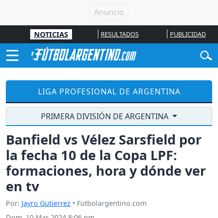
NOTICIAS
RESULTADOS
PUBLICIDAD
LIGA PROFESIONAL DE ARGENTINA
PRIMERA DIVISIÓN DE ARGENTINA
Banfield vs Vélez Sarsfield por
la fecha 10 de la Copa LPF:
formaciones, hora y dónde ver
en tv
Por:
Jayro Gutierrez
• Futbolargentino.com
Dom, 10 Mar 2024 8:06 pm