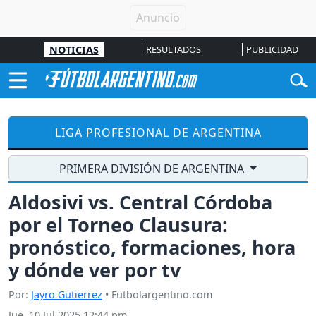
NOTICIAS
RESULTADOS
PUBLICIDAD
LIGA PROFESIONAL DE ARGENTINA
PRIMERA DIVISIÓN DE ARGENTINA
Aldosivi vs. Central Córdoba
por el Torneo Clausura:
pronóstico, formaciones, hora
y dónde ver por tv
Por:
Jayro Gutierrez
• Futbolargentino.com
Jue, 10 Jul 2025 12:44 pm