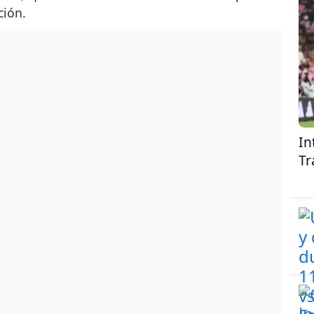
ción.
In
Tr