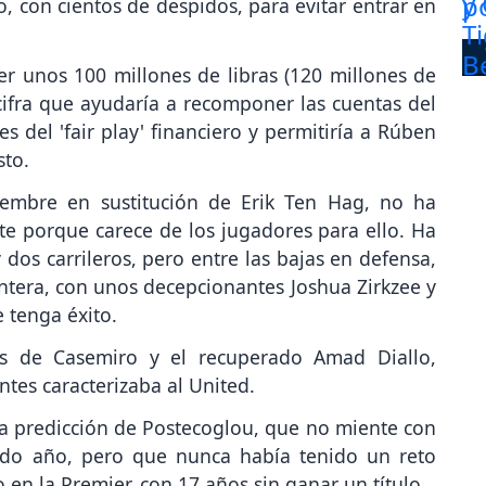
o, con cientos de despidos, para evitar entrar en
r unos 100 millones de libras (120 millones de
cifra que ayudaría a recomponer las cuentas del
nes del 'fair play' financiero y permitiría a Rúben
sto.
iembre en sustitución de Erik Ten Hag, no ha
te porque carece de los jugadores para ello. Ha
 dos carrileros, pero entre las bajas en defensa,
lantera, con unos decepcionantes Joshua Zirkzee y
 tenga éxito.
as de Casemiro y el recuperado Amad Diallo,
ntes caracterizaba al United.
la predicción de Postecoglou, que no miente con
ndo año, pero que nunca había tenido un reto
o en la Premier, con 17 años sin ganar un título.