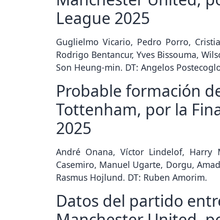
League 2025
Guglielmo Vicario, Pedro Porro, Crist
Rodrigo Bentancur, Yves Bissouma, Wil
Son Heung-min. DT: Angelos Postecogl
Probable formación d
Tottenham, por la Fin
2025
André Onana, Víctor Lindelof, Harry 
Casemiro, Manuel Ugarte, Dorgu, Amad 
Rasmus Hojlund. DT: Ruben Amorim.
Datos del partido ent
Manchester United, por