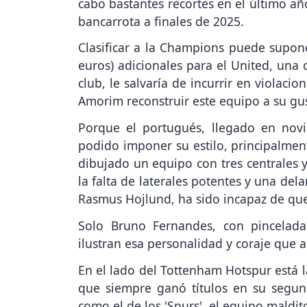
cabo bastantes recortes en el último añ
bancarrota a finales de 2025.
Clasificar a la Champions puede supone
euros) adicionales para el United, una 
club, le salvaría de incurrir en violacio
Amorim reconstruir este equipo a su gu
Porque el portugués, llegado en nov
podido imponer su estilo, principalmen
dibujado un equipo con tres centrales y
la falta de laterales potentes y una de
Rasmus Hojlund, ha sido incapaz de que
Solo Bruno Fernandes, con pincelad
ilustran esa personalidad y coraje que a
En el lado del Tottenham Hotspur está 
que siempre ganó títulos en su segu
como el de los 'Spurs', el equipo maldit