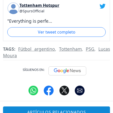
Tottenham Hotspur
@SpursOfficial
"Everything is perfe...
Ver tweet completo
TAGS:
Fútbol argentino
,
Tottenham
,
PSG
,
Lucas
Moura
SÍGUENOS EN:
ARTÍCULOS RELACIONADOS