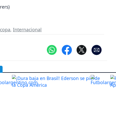
ers)
ocopa
,
Internacional