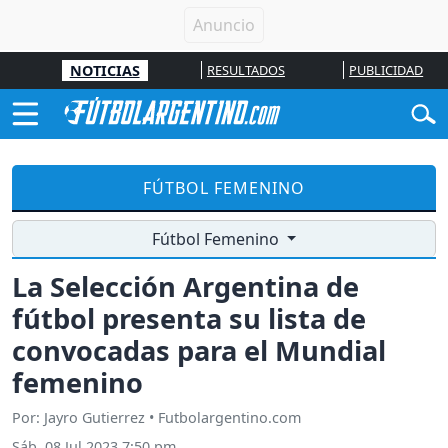
NOTICIAS
RESULTADOS
PUBLICIDAD
FÚTBOL FEMENINO
Fútbol Femenino
La Selección Argentina de
fútbol presenta su lista de
convocadas para el Mundial
femenino
Por: Jayro Gutierrez • Futbolargentino.com
Sáb, 08 Jul 2023 7:50 pm