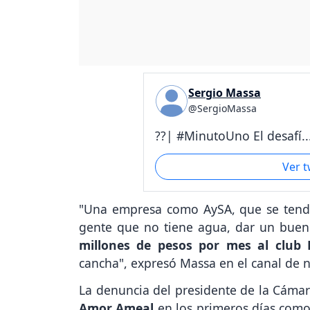
Sergio Massa
@SergioMassa
??| #MinutoUno El desafí..
Ver 
"Una empresa como AySA, que se tendr
gente que no tiene agua, dar un buen 
millones de pesos por mes al club B
cancha", expresó Massa en el canal de n
La denuncia del presidente de la Cáma
Amor Ameal
en los primeros días com