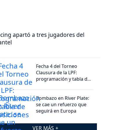
cing apartó a tres jugadores del
antel
Fecha 4 del Torneo
Clausura de la LPF:
programación y tabla de
posiciones
Bombazo en River Plate:
se cae un refuerzo que
seguirá en Europa
VER MÁS +