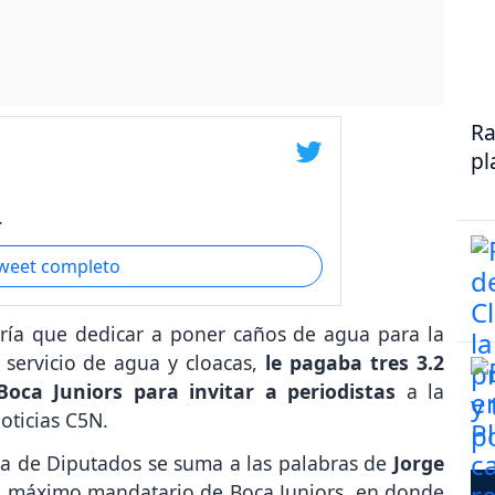
Ra
pl
.
tweet completo
ía que dedicar a poner caños de agua para la
servicio de agua y cloacas,
le pagaba tres 3.2
oca Juniors para invitar a periodistas
a la
oticias C5N.
ra de Diputados se suma a las palabras de
Jorge
o máximo mandatario de Boca Juniors, en donde