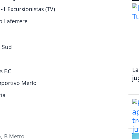
-1 Excursionistas (TV)
o Laferrere
k Sud
La
s F.C
ju
Deportivo Merlo
ria
o
,
B Metro