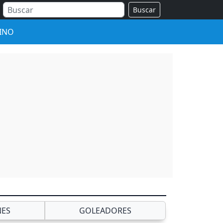
Buscar
INO
NES
GOLEADORES