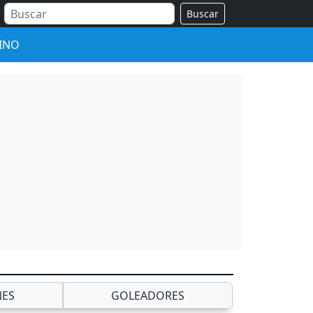
Buscar
INO
NES
GOLEADORES