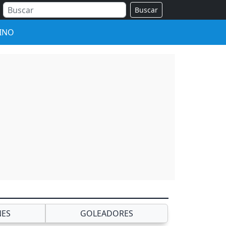
Buscar
INO
NES
GOLEADORES