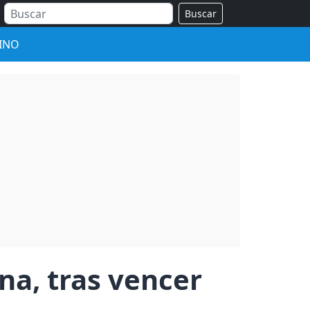
Buscar
INO
na, tras vencer