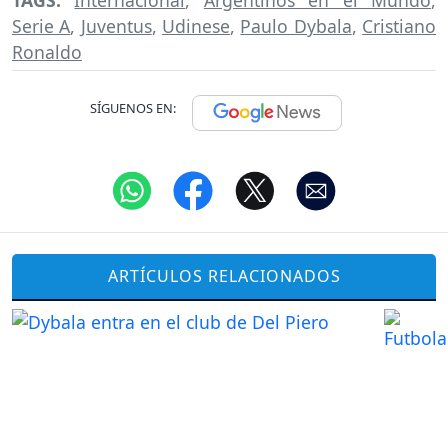
Serie A
,
Juventus
,
Udinese
,
Paulo Dybala
,
Cristiano
Ronaldo
SÍGUENOS EN:
ARTÍCULOS RELACIONADOS