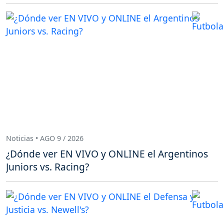
Noticias • AGO 9 / 2026
¿Dónde ver EN VIVO y ONLINE el Argentinos
Juniors vs. Racing?