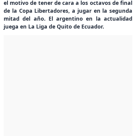
el motivo de tener de cara a los octavos de final
de la Copa Libertadores, a jugar en la segunda
mitad del año. El argentino en la actualidad
juega en La Liga de Quito de Ecuador.