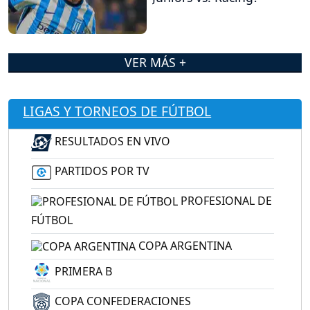
VER MÁS +
LIGAS Y TORNEOS DE FÚTBOL
RESULTADOS EN VIVO
PARTIDOS POR TV
PROFESIONAL DE
FÚTBOL
COPA ARGENTINA
PRIMERA B
COPA CONFEDERACIONES