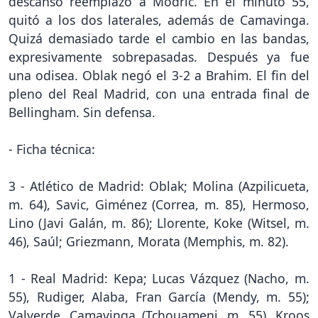
descanso reemplazó a Modric. En el minuto 55,
quitó a los dos laterales, además de Camavinga.
Quizá demasiado tarde el cambio en las bandas,
expresivamente sobrepasadas. Después ya fue
una odisea. Oblak negó el 3-2 a Brahim. El fin del
pleno del Real Madrid, con una entrada final de
Bellingham. Sin defensa.
- Ficha técnica:
3 - Atlético de Madrid: Oblak; Molina (Azpilicueta,
m. 64), Savic, Giménez (Correa, m. 85), Hermoso,
Lino (Javi Galán, m. 86); Llorente, Koke (Witsel, m.
46), Saúl; Griezmann, Morata (Memphis, m. 82).
1 - Real Madrid: Kepa; Lucas Vázquez (Nacho, m.
55), Rudiger, Alaba, Fran García (Mendy, m. 55);
Valverde, Camavinga (Tchouameni, m. 55), Kroos