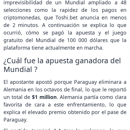
imprevisibilidad de un Mundial ampliado a 48
selecciones como la rapidez de los pagos en
criptomonedas, que Toshi.bet anuncia en menos
de 2 minutos. A continuación se explica lo que
ocurrió, cómo se pagó la apuesta y el juego
gratuito del Mundial de 100 000 dólares que la
plataforma tiene actualmente en marcha.
¿Cuál fue la apuesta ganadora del
Mundial ?
El apostante apostó porque Paraguay eliminara a
Alemania en los octavos de final, lo que le reportó
un total de
$1 million
. Alemania partía como clara
favorita de cara a este enfrentamiento, lo que
explica el elevado premio obtenido por el pase de
Paraguay.