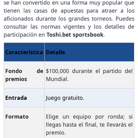
se han convertido en una forma muy popular que
tienen las casas de apuestas para atraer a los
aficionados durante los grandes torneos. Puedes
consultar las normas vigentes y los detalles de
participación en
Toshi.bet sportsbook
.
Característica
Detalle
Fondo de
$100,000 durante el partido del
premios
Mundial.
Entrada
Juego gratuito.
Formato
Elige un equipo por ronda; si
llegas hasta el final, te llevarás el
premio.