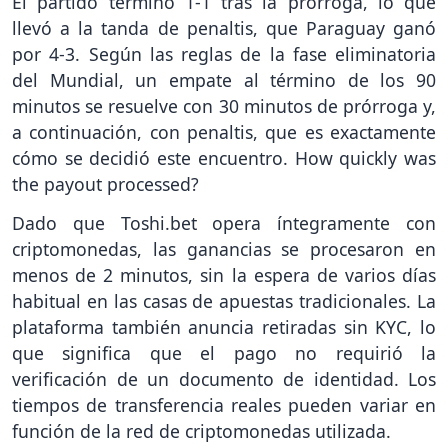
El partido terminó 1-1 tras la prórroga, lo que
llevó a la tanda de penaltis, que Paraguay ganó
por 4-3. Según las reglas de la fase eliminatoria
del Mundial, un empate al término de los 90
minutos se resuelve con 30 minutos de prórroga y,
a continuación, con penaltis, que es exactamente
cómo se decidió este encuentro. How quickly was
the payout processed?
Dado que Toshi.bet opera íntegramente con
criptomonedas, las ganancias se procesaron en
menos de 2 minutos, sin la espera de varios días
habitual en las casas de apuestas tradicionales. La
plataforma también anuncia retiradas sin KYC, lo
que significa que el pago no requirió la
verificación de un documento de identidad. Los
tiempos de transferencia reales pueden variar en
función de la red de criptomonedas utilizada.