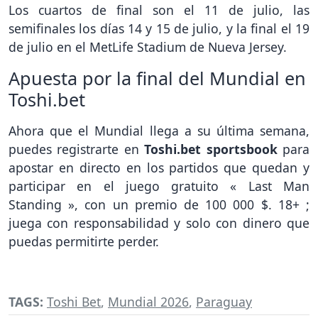
Los cuartos de final son el 11 de julio, las
semifinales los días 14 y 15 de julio, y la final el 19
de julio en el MetLife Stadium de Nueva Jersey.
Apuesta por la final del Mundial en
Toshi.bet
Ahora que el Mundial llega a su última semana,
puedes registrarte en
Toshi.bet sportsbook
para
apostar en directo en los partidos que quedan y
participar en el juego gratuito « Last Man
Standing », con un premio de 100 000 $. 18+ ;
juega con responsabilidad y solo con dinero que
puedas permitirte perder.
TAGS:
Toshi Bet
,
Mundial 2026
,
Paraguay