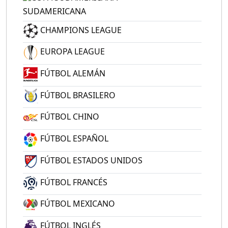
SUDAMERICANA
CHAMPIONS LEAGUE
EUROPA LEAGUE
FÚTBOL ALEMÁN
FÚTBOL BRASILERO
FÚTBOL CHINO
FÚTBOL ESPAÑOL
FÚTBOL ESTADOS UNIDOS
FÚTBOL FRANCÉS
FÚTBOL MEXICANO
FÚTBOL INGLÉS