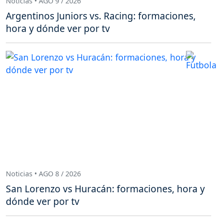
Noticias • AGO 9 / 2026
Argentinos Juniors vs. Racing: formaciones,
hora y dónde ver por tv
Noticias • AGO 8 / 2026
San Lorenzo vs Huracán: formaciones, hora y
dónde ver por tv