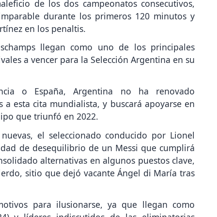
leficio de los dos campeonatos consecutivos,
imparable durante los primeros 120 minutos y
tínez en los penaltis.
Deschamps llegan como uno de los principales
ivales a vencer para la Selección Argentina en su
ncia o España, Argentina no ha renovado
as a esta cita mundialista, y buscará apoyarse en
ipo que triunfó en 2022.
 nuevas, el seleccionado conducido por Lionel
idad de desequilibrio de un Messi que cumplirá
solidado alternativas en algunos puestos clave,
uierdo, sitio que dejó vacante Ángel di María tras
motivos para ilusionarse, ya que llegan como
 y líderes indiscutidos de las eliminatorias