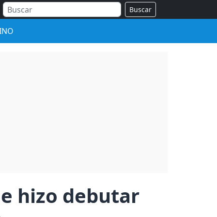
Buscar
INO
ue hizo debutar