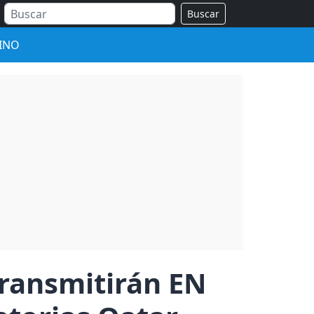
Buscar
INO
transmitirán EN