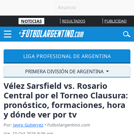
NOTICIAS
RESULTADOS
PUBLICIDAD
LIGA PROFESIONAL DE ARGENTINA
PRIMERA DIVISIÓN DE ARGENTINA
Vélez Sarsfield vs. Rosario
Central por el Torneo Clausura:
pronóstico, formaciones, hora
y dónde ver por tv
Por:
Jayro Gutierrez
• Futbolargentino.com
Vie, 10 Oct 2025 9:36 pm