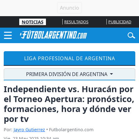
NOTICIAS
RESULTADOS
PUBLICIDAD
LIGA PROFESIONAL DE ARGENTINA
PRIMERA DIVISIÓN DE ARGENTINA
Independiente vs. Huracán por
el Torneo Apertura: pronóstico,
formaciones, hora y dónde ver
por tv
Por:
Jayro Gutierrez
• Futbolargentino.com
Vie, 23 May 2025 10:34 am