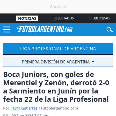
NOTICIAS
RESULTADOS
PUBLICIDAD
LIGA PROFESIONAL DE ARGENTINA
PRIMERA DIVISIÓN DE ARGENTINA
Boca Juniors, con goles de
Merentiel y Zenón, derrotó 2-0
a Sarmiento en Junín por la
fecha 22 de la Liga Profesional
Por:
Jayro Gutierrez
• Futbolargentino.com
Sáb, 09 Nov 2024 7:08 pm