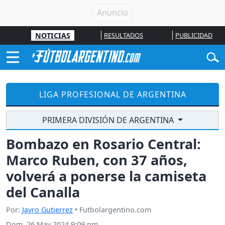
NOTICIAS
RESULTADOS
PUBLICIDAD
LIGA PROFESIONAL DE ARGENTINA
PRIMERA DIVISIÓN DE ARGENTINA
Bombazo en Rosario Central:
Marco Ruben, con 37 años,
volverá a ponerse la camiseta
del Canalla
Por:
Jayro Gutierrez
• Futbolargentino.com
Dom, 26 May 2024 9:09 pm