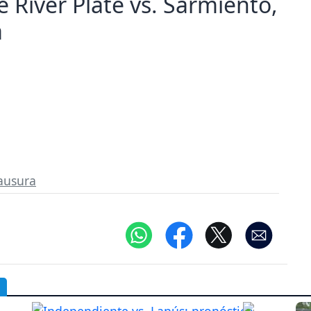
e River Plate vs. Sarmiento,
a
ausura