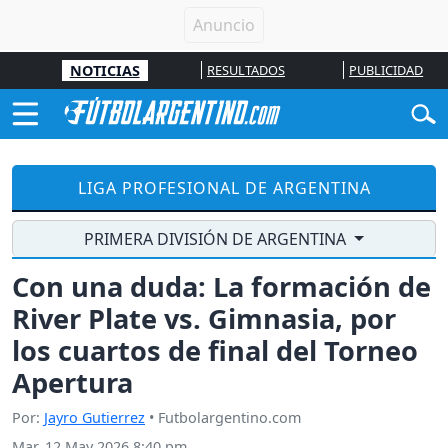
NOTICIAS
RESULTADOS
PUBLICIDAD
LIGA PROFESIONAL DE ARGENTINA
PRIMERA DIVISIÓN DE ARGENTINA
Con una duda: La formación de
River Plate vs. Gimnasia, por
los cuartos de final del Torneo
Apertura
Por:
Jayro Gutierrez
• Futbolargentino.com
Mar, 12 May 2026 8:40 pm