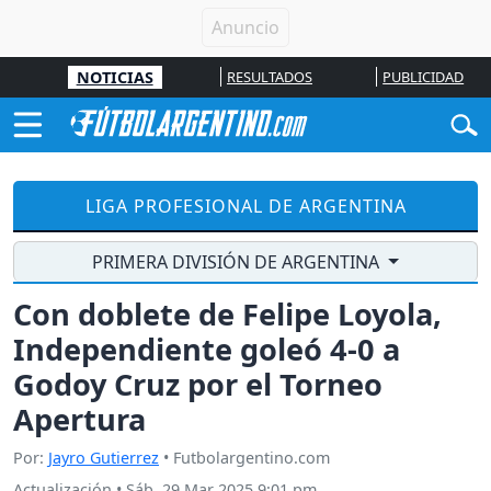
NOTICIAS
RESULTADOS
PUBLICIDAD
LIGA PROFESIONAL DE ARGENTINA
PRIMERA DIVISIÓN DE ARGENTINA
Con doblete de Felipe Loyola,
Independiente goleó 4-0 a
Godoy Cruz por el Torneo
Apertura
Por:
Jayro Gutierrez
• Futbolargentino.com
Actualización
•
Sáb, 29 Mar 2025 9:01 pm