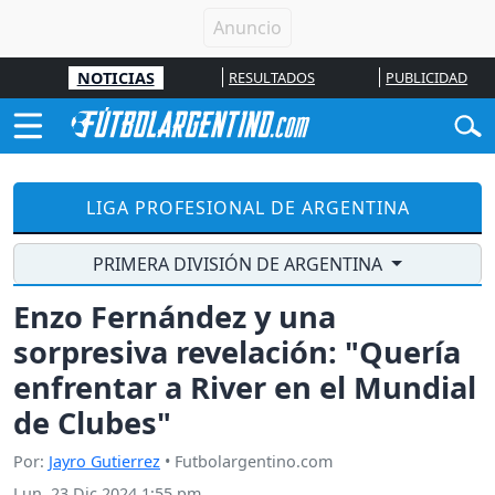
NOTICIAS
RESULTADOS
PUBLICIDAD
LIGA PROFESIONAL DE ARGENTINA
PRIMERA DIVISIÓN DE ARGENTINA
Enzo Fernández y una
sorpresiva revelación: "Quería
enfrentar a River en el Mundial
de Clubes"
Por:
Jayro Gutierrez
• Futbolargentino.com
Lun, 23 Dic 2024 1:55 pm