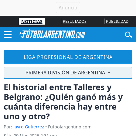
NOTICIAS
RESULTADOS
PUBLICIDAD
LIGA PROFESIONAL DE ARGENTINA
PRIMERA DIVISIÓN DE ARGENTINA
El historial entre Talleres y
Belgrano: ¿Quién ganó más y
cuánta diferencia hay entre
uno y otro?
Por:
Jayro Gutierrez
• Futbolargentino.com
Sáb, 09 May 2026 2:31 pm