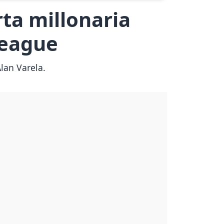
rta millonaria
League
lan Varela.