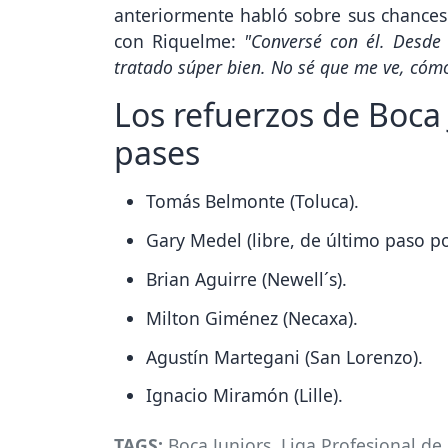
anteriormente habló sobre sus chances 
con Riquelme:
"Conversé con él. Desde
tratado súper bien. No sé que me ve, cómo
Los refuerzos de Boca
pases
Tomás Belmonte (Toluca).
Gary Medel (libre, de último paso 
Brian Aguirre (Newell´s).
Milton Giménez (Necaxa).
Agustín Martegani (San Lorenzo).
Ignacio Miramón (Lille).
TAGS:
Boca Juniors
,
Liga Profesional de