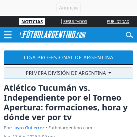
NOTICIAS
RESULTADOS
PUBLICIDAD
LIGA PROFESIONAL DE ARGENTINA
PRIMERA DIVISIÓN DE ARGENTINA
Atlético Tucumán vs.
Independiente por el Torneo
Apertura: formaciones, hora y
dónde ver por tv
Por:
Jayro Gutierrez
• Futbolargentino.com
Jue, 17 Abr 2025 5:09 pm