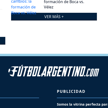
formación de Boca vs.
Vélez
VER MÁS +
PUBLICIDAD
Somos la vitrina perfecta par