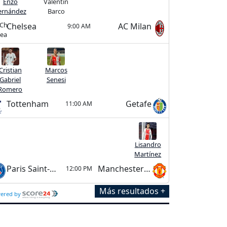
Enzo
Valentín
ernández
Barco
Chelsea
AC Milan
9:00 AM
Cristian
Marcos
Gabriel
Senesi
Romero
Tottenham
Getafe
11:00 AM
Lisandro
Martínez
Paris Saint-Germain
Manchester United
12:00 PM
Más resultados +
ered by