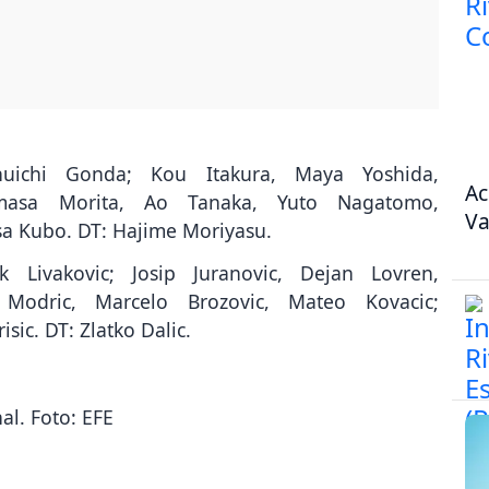
huichi Gonda; Kou Itakura, Maya Yoshida,
Ac
emasa Morita, Ao Tanaka, Yuto Nagatomo,
Va
a Kubo. DT: Hajime Moriyasu.
k Livakovic; Josip Juranovic, Dejan Lovren,
Modric, Marcelo Brozovic, Mateo Kovacic;
sic. DT: Zlatko Dalic.