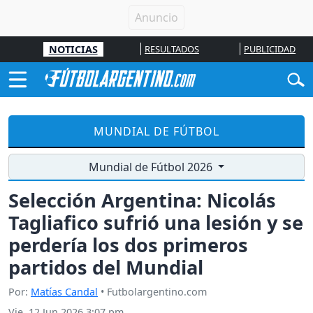
NOTICIAS
RESULTADOS
PUBLICIDAD
MUNDIAL DE FÚTBOL
Mundial de Fútbol 2026
Selección Argentina: Nicolás
Tagliafico sufrió una lesión y se
perdería los dos primeros
partidos del Mundial
Por:
Matías Candal
• Futbolargentino.com
Vie, 12 Jun 2026 3:07 pm