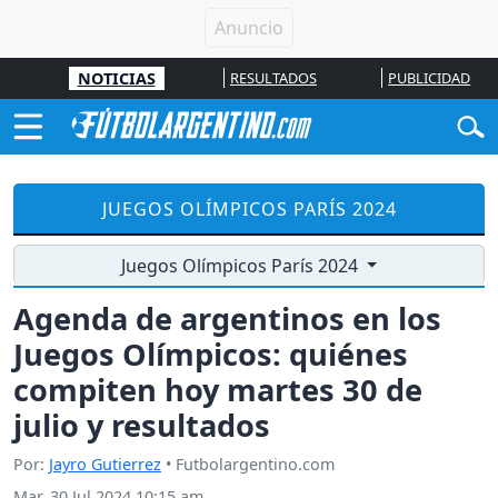
NOTICIAS
RESULTADOS
PUBLICIDAD
JUEGOS OLÍMPICOS PARÍS 2024
Juegos Olímpicos París 2024
Agenda de argentinos en los
Juegos Olímpicos: quiénes
compiten hoy martes 30 de
julio y resultados
Por:
Jayro Gutierrez
• Futbolargentino.com
Mar, 30 Jul 2024 10:15 am