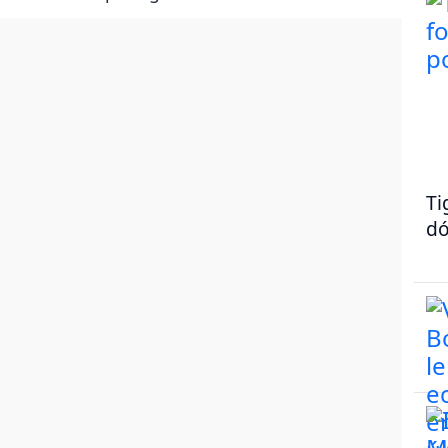
Ti
dó