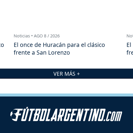
Noticias • AGO 8 / 2026
Not
co
El once de Huracán para el clásico
El
frente a San Lorenzo
fr
VER MÁS +