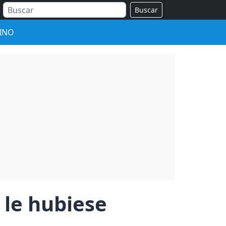
Buscar
INO
 le hubiese