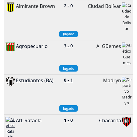
Almirante Brown
2
-
0
Ciudad Bolívar
Jugado
Agropecuario
3
-
0
A. Güemes
Jugado
Estudiantes (BA)
0
-
1
Madryn
Jugado
Atl. Rafaela
1
-
0
Chacarita