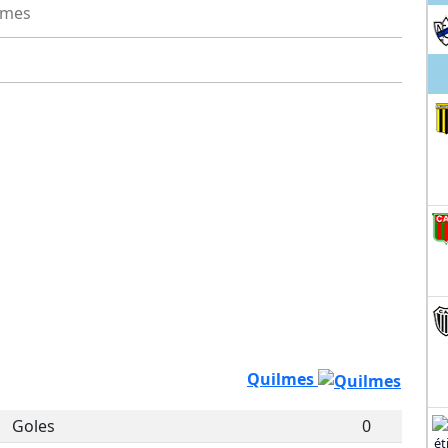
lmes
Quilmes
Goles
0