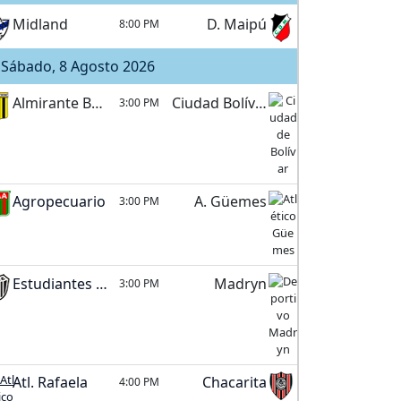
Midland
D. Maipú
8:00 PM
Sábado, 8 Agosto 2026
Almirante Brown
Ciudad Bolívar
3:00 PM
Agropecuario
A. Güemes
3:00 PM
Estudiantes (BA)
Madryn
3:00 PM
Atl. Rafaela
Chacarita
4:00 PM