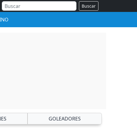
Buscar
INO
NES
GOLEADORES