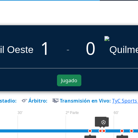
1
0
_
Jugado
stadio:
Árbitro:
Transmisión en Vivo:
TyC Sports
30'
2º Parte
60'