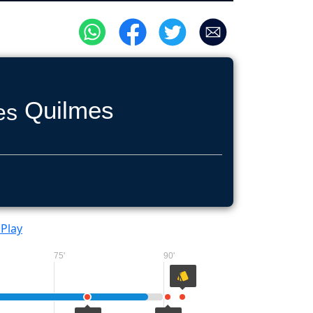
Quilmes
 Play
75'
90'